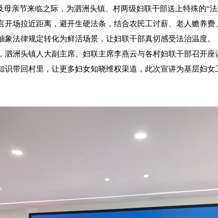
及
母亲节来临之际，为泗洲头镇、村两级
妇联干部
送上特殊的
“
法
言开场拉近距离，避开生硬法条，结合农民工讨薪、老人赡养费
抽象法律规定转化为鲜活场景，让
妇联干部
真切感受法治温度。
，泗洲头镇人大副主席、妇联主席李燕云
与
各村妇联干部
召开座
知识带回村里，让更多妇女知晓维权渠道，此次宣讲为基层妇女