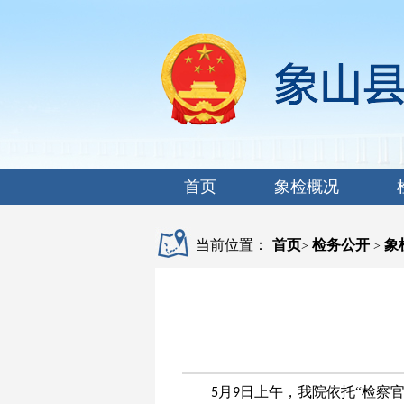
首页
象检概况
当前位置：
首页
检务公开
象
>
>
月
日上午，
我
院依托
“
检察
5
9